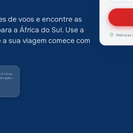
s de voos e encontre as
ra a África do Sul. Use a
Melhores 
e a sua viagem comece com
á 2 horas
lterações