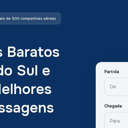
is de 500 companhias aéreas
s Baratos
do Sul e
Partida
elhores
assagens
Chegada