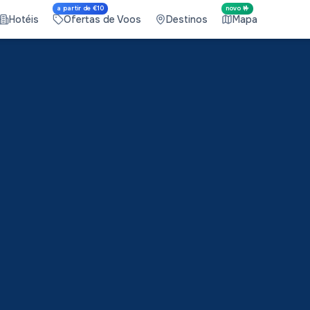
a partir de €10
novo 🤟
Hotéis
Ofertas de Voos
Destinos
Mapa