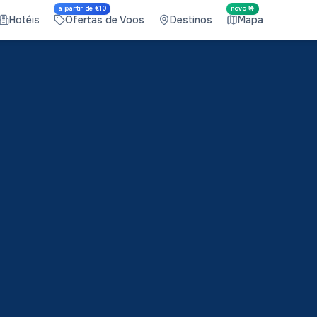
a partir de €10
novo 🤟
Hotéis
Ofertas de Voos
Destinos
Mapa