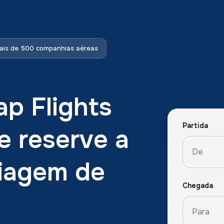
is de 500 companhias aéreas
p Flights
Partida
e reserve a
viagem de
Chegada