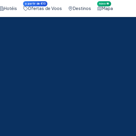
a partir de €10
novo 🤟
Hotéis
Ofertas de Voos
Destinos
Mapa