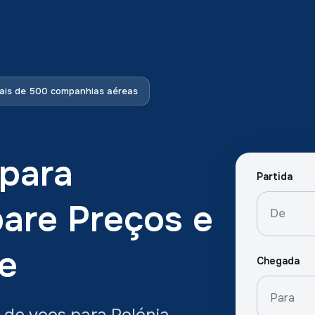
is de 500 companhias aéreas
 para
Partida
are Preços e
e
Chegada
 de voos para Polónia