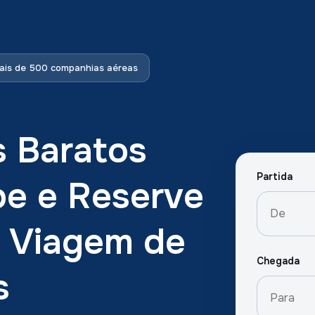
is de 500 companhias aéreas
s Baratos
Partida
pe e Reserve
a Viagem de
Chegada
s