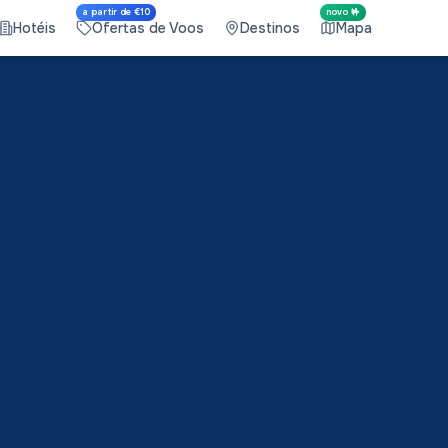
a partir de €10
novo 🤟
Hotéis
Ofertas de Voos
Destinos
Mapa