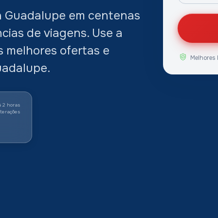
a Guadalupe em centenas
cias de viagens. Use a
 melhores ofertas e
Melhores 
uadalupe.
á 2 horas
lterações